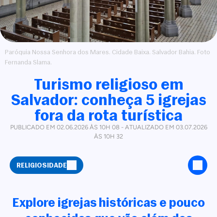
Paróquia Nossa Senhora dos Mares. Cidade Baixa. Salvador Bahia. Foto
Fernanda Slama.
Turismo religioso em
Salvador: conheça 5 igrejas
fora da rota turística
PUBLICADO EM 02.06.2026 ÀS 10H 08 - ATUALIZADO EM 03.07.2026
ÀS 10H 32
RELIGIOSIDADE
Explore igrejas históricas e pouco