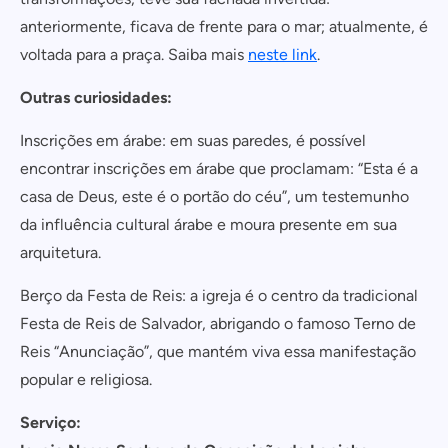
anteriormente, ficava de frente para o mar; atualmente, é
voltada para a praça. Saiba mais
neste link
.
Outras curiosidades:
Inscrições em árabe: em suas paredes, é possível
encontrar inscrições em árabe que proclamam: “Esta é a
casa de Deus, este é o portão do céu”, um testemunho
Cadastrar
da influência cultural árabe e moura presente em sua
COMPARTILHAR
Não tem uma conta? Inscreva-se agora.
arquitetura.
https://www.salvadordabahia.com/nossas-listas/turismo-religioso-em-salvador-conheca-5-igrejas-fora-da-rota-turistica/
COPIAR LINK
Berço da Festa de Reis: a igreja é o centro da tradicional
Continuar com
Facebook
Festa de Reis de Salvador, abrigando o famoso Terno de
Reis “Anunciação”, que mantém viva essa manifestação
popular e religiosa.
Serviço: