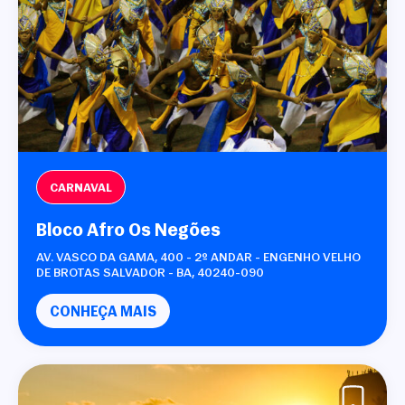
Não tem uma conta? Inscreva-se agora.
https://www.salvadordabahia.com/experiencias/estatua-em-homenagem-a-moraes-moreira/
COPIAR LINK
Continuar com
Facebook
CARNAVAL
Bloco Afro Os Negões
AV. VASCO DA GAMA, 400 - 2º ANDAR - ENGENHO VELHO
DE BROTAS SALVADOR - BA, 40240-090
CONHEÇA MAIS