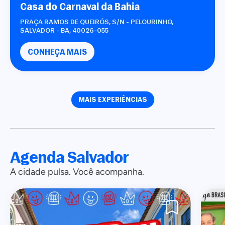
Casa do Carnaval da Bahia
PRAÇA RAMOS DE QUEIRÓS, S/N - PELOURINHO,
SALVADOR - BA, 40026-055
CONHEÇA MAIS
MAIS EXPERIÊNCIAS
Agenda Salvador
A cidade pulsa. Você acompanha.