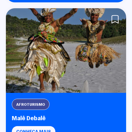
AFROTURISMO
Malê Debalê
CONHEÇA MAIS