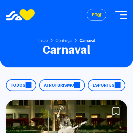
PT
Início
Conheça
Carnaval
Carnaval
TODOS
AFROTURISMO
ESPORTES