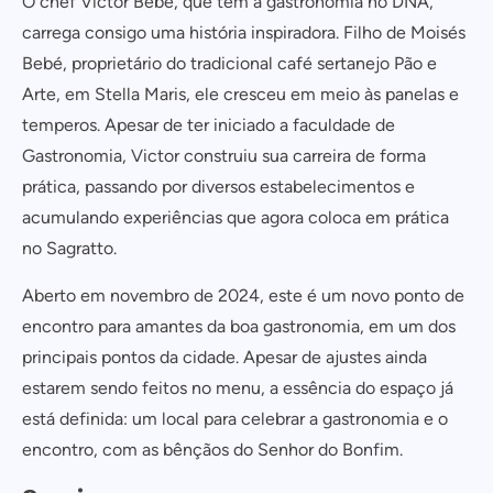
O chef Victor Bebé, que tem a gastronomia no DNA,
carrega consigo uma história inspiradora. Filho de Moisés
Bebé, proprietário do tradicional café sertanejo Pão e
Cadastrar
Arte, em Stella Maris, ele cresceu em meio às panelas e
COMPARTILHAR
temperos. Apesar de ter iniciado a faculdade de
Não tem uma conta? Inscreva-se agora.
Gastronomia, Victor construiu sua carreira de forma
https://www.salvadordabahia.com/experiencias/sagratto-cafe-bar/
COPIAR LINK
prática, passando por diversos estabelecimentos e
Continuar com
Facebook
acumulando experiências que agora coloca em prática
no Sagratto.
Aberto em novembro de 2024, este é um novo ponto de
encontro para amantes da boa gastronomia, em um dos
principais pontos da cidade. Apesar de ajustes ainda
estarem sendo feitos no menu, a essência do espaço já
está definida: um local para celebrar a gastronomia e o
encontro, com as bênçãos do Senhor do Bonfim.