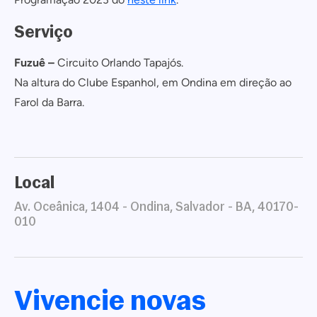
Cadastrar
Serviço
COMPARTILHAR
Não tem uma conta? Inscreva-se agora.
Fuzuê –
Circuito Orlando Tapajós.
https://www.salvadordabahia.com/experiencias/pre-carnaval-fuzue/
COPIAR LINK
Na altura do Clube Espanhol, em Ondina em direção ao
Continuar com
Facebook
Farol da Barra.
Local
Av. Oceânica, 1404 - Ondina, Salvador - BA, 40170-
010
Vivencie novas