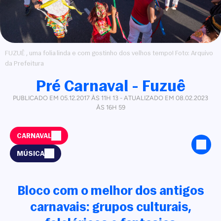
FUZUÊ , uma folia linda e com gostinho dos velhos tempo! Foto: Arquivo
da Prefeitura
Pré Carnaval - Fuzuê
PUBLICADO EM 05.12.2017 ÀS 11H 13 - ATUALIZADO EM 08.02.2023
ÀS 16H 59
CARNAVAL
MÚSICA
Bloco com o melhor dos antigos
carnavais: grupos culturais,