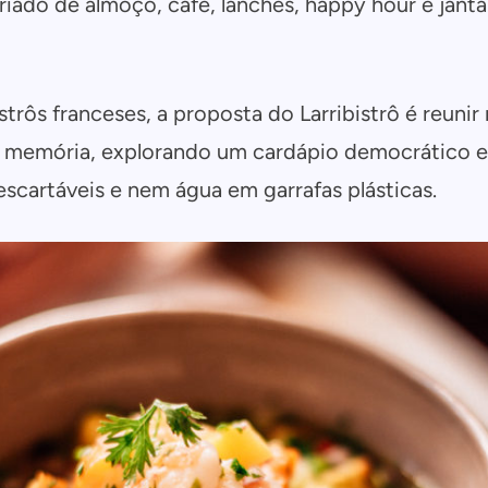
riado de almoço, café, lanches, happy hour e janta
trôs franceses, a proposta do Larribistrô é reuni
 memória, explorando um cardápio democrático e a 
cartáveis e nem água em garrafas plásticas.