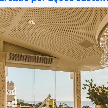
COPIAR LINK
https://www.salvadordabahia.com/experiencias/larribistro-na-alianca-francesa/
Continuar com
Facebook