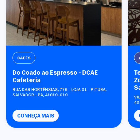
CAFÉS
Do Coado ao Espresso - DCAE
T
Cafeteria
Zo
S
RUA DAS HORTÊNSIAS, 776 - LOJA 01 - PITUBA,
SALVADOR - BA, 41810-010
VI
40
CONHEÇA MAIS