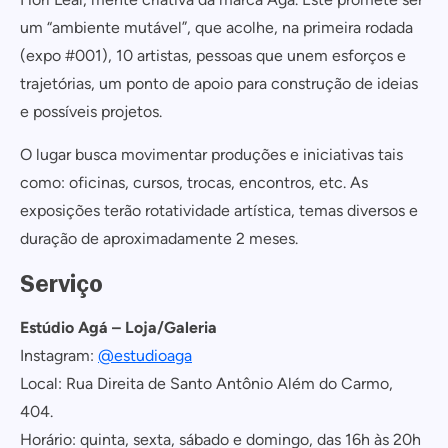
um “ambiente mutável”, que acolhe, na primeira rodada
(expo #001), 10 artistas, pessoas que unem esforços e
trajetórias, um ponto de apoio para construção de ideias
e possíveis projetos.
Cadastrar
O lugar busca movimentar produções e iniciativas tais
COMPARTILHAR
como: oficinas, cursos, trocas, encontros, etc. As
Não tem uma conta? Inscreva-se agora.
exposições terão rotatividade artística, temas diversos e
https://www.salvadordabahia.com/experiencias/estudio-aga-lojagaleria/
COPIAR LINK
duração de aproximadamente 2 meses.
Continuar com
Facebook
Serviço
Estúdio Agá – Loja/Galeria
Instagram:
@estudioaga
Local: Rua Direita de Santo Antônio Além do Carmo,
404.
Horário: quinta, sexta, sábado e domingo, das 16h às 20h