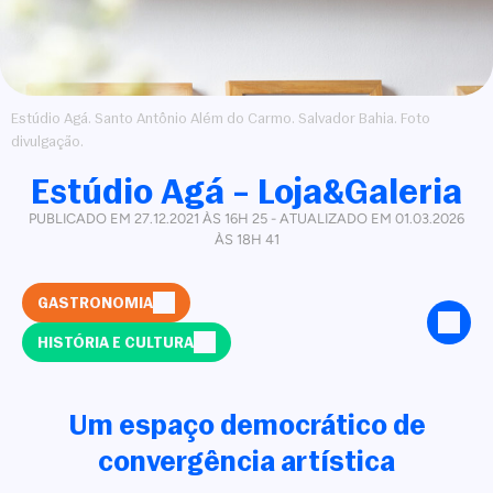
Estúdio Agá. Santo Antônio Além do Carmo. Salvador Bahia. Foto
divulgação.
Estúdio Agá – Loja&Galeria
PUBLICADO EM 27.12.2021 ÀS 16H 25 - ATUALIZADO EM 01.03.2026
ÀS 18H 41
GASTRONOMIA
HISTÓRIA E CULTURA
Um espaço democrático de
convergência artística