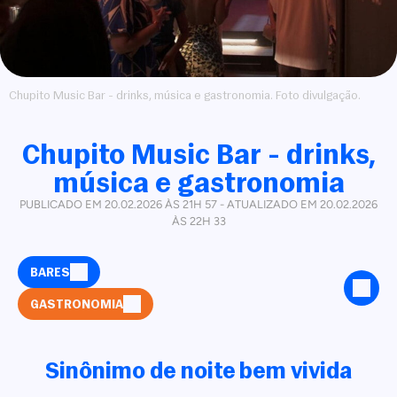
Chupito Music Bar - drinks, música e gastronomia. Foto divulgação.
Chupito Music Bar - drinks,
música e gastronomia
PUBLICADO EM 20.02.2026 ÀS 21H 57 - ATUALIZADO EM 20.02.2026
ÀS 22H 33
BARES
GASTRONOMIA
Sinônimo de noite bem vivida