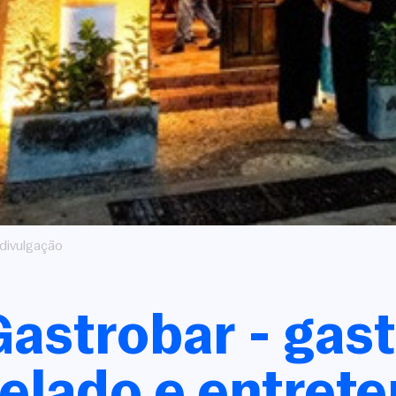
 divulgação
Gastrobar - gas
elado e entret