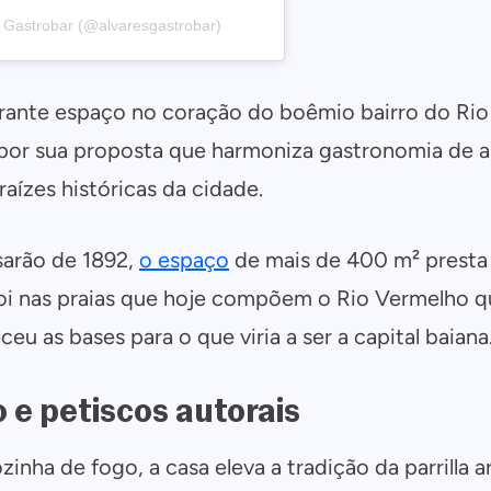
 Gastrobar (@alvaresgastrobar)
COPIAR LINK
https://www.salvadordabahia.com/experiencias/alvares-gastrobar-gastronomia-chope-gelado-e-entretenimento/
Continuar com
Facebook
rante espaço no coração do boêmio bairro do Rio 
or sua proposta que harmoniza gastronomia de alt
ízes históricas da cidade.
sarão de 1892,
o espaço
de mais de 400 m² prest
Foi nas praias que hoje compõem o Rio Vermelho 
eu as bases para o que viria a ser a capital baiana
 e petiscos autorais
zinha de fogo, a casa eleva a tradição da parrilla