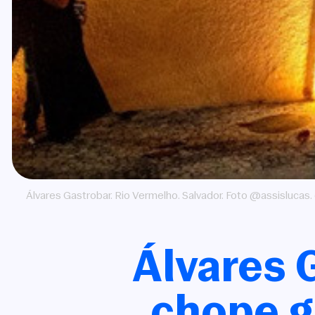
Álvares Gastrobar. Rio Vermelho. Salvador. Foto @assislucas.
Álvares 
chope g