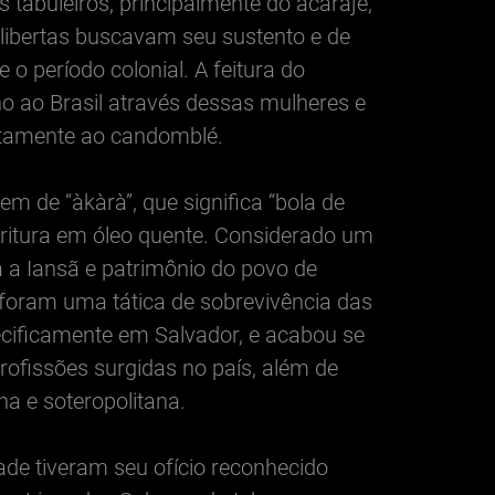
tabuleiros, principalmente do acarajé,
libertas buscavam seu sustento e de
 o período colonial. A feitura do
no ao Brasil através dessas mulheres e
etamente ao candomblé.
em de “àkàrà”, que significa “bola de
fritura em óleo quente. Considerado um
 a Iansã e patrimônio do povo de
foram uma tática de sobrevivência das
cificamente em Salvador, e acabou se
ofissões surgidas no país, além de
na e soteropolitana.
de tiveram seu ofício reconhecido