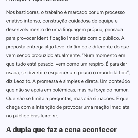
Nos bastidores, o trabalho é marcado por um processo
criativo intenso, construção cuidadosa de equipe e
desenvolvimento de uma linguagem própria, pensada
Cadastrar
para provocar identificação imediata com o público. A
COMPARTILHAR
proposta entrega algo leve, dinâmico e diferente do que
Não tem uma conta? Inscreva-se agora.
vem sendo produzido atualmente. “Num momento em
https://www.salvadordabahia.com/salvador-hoje/leozito-rocha-estreia-de-frente-pro-capitao-programa-de-humor-com-convidados-famosos/
COPIAR LINK
que tudo está pesado, vem como um respiro. É para dar
Continuar com
Facebook
risada, se divertir e esquecer um pouco o mundo lá fora”,
diz Leozito. A promessa é simples e direta. Um conteúdo
que não se apoia em polêmicas, mas na força do humor.
Que não se limita a perguntas, mas cria situações. E que
chega com a intenção de provocar uma reação imediata
no público brasileiro: rir.
A dupla que faz a cena acontecer