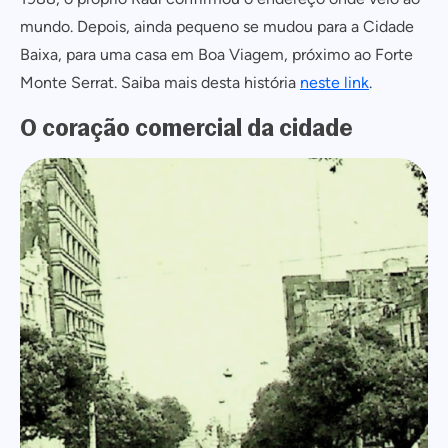
mundo. Depois, ainda pequeno se mudou para a Cidade
Baixa, para uma casa em Boa Viagem, próximo ao Forte
Monte Serrat. Saiba mais desta história
neste link
.
Cadastrar
O coração comercial da cidade
COMPARTILHAR
Não tem uma conta? Inscreva-se agora.
https://www.salvadordabahia.com/110-anos-da-avenida-sete-de-setembro-uma-viagem-no-tempo-repleta-de-curiosidades/
COPIAR LINK
Continuar com
Facebook