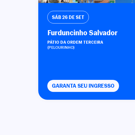
SÁB
26 DE SET
Furduncinho Salvador
PÁTIO DA ORDEM TERCEIRA
(PELOURINHO)
GARANTA SEU INGRESSO