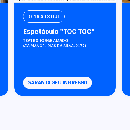
DE 16 A 18 OUT
Espetáculo "TOC TOC"
TEATRO JORGE AMADO
(AV. MANOEL DIAS DA SILVA, 2177)
GARANTA SEU INGRESSO