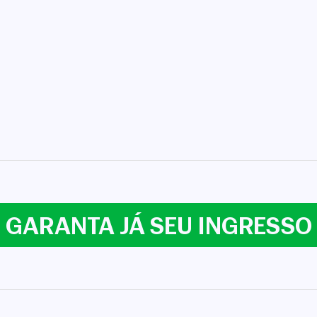
Cadastrar
COMPARTILHAR
Não tem uma conta? Inscreva-se agora.
COPIAR LINK
https://www.salvadordabahia.com/eventos/marcelo-serrado-apresenta-comedia-terapia/
Continuar com
Facebook
GARANTA JÁ SEU INGRESSO