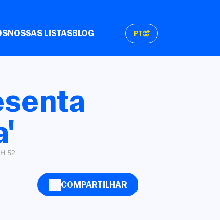
OS
NOSSAS LISTAS
BLOG
PT
esenta
'
4H 52
COMPARTILHAR