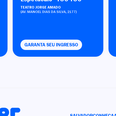
TEATRO JORGE AMADO
(AV. MANOEL DIAS DA SILVA, 2177)
GARANTA SEU INGRESSO
SALVADOR
CONHEÇA