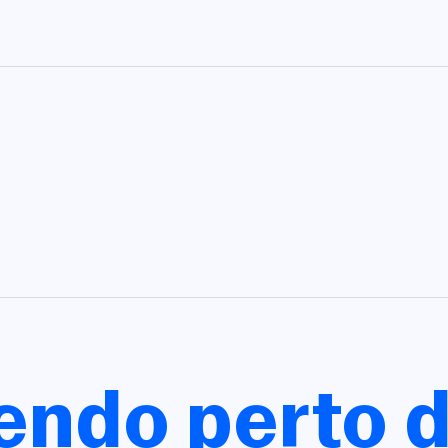
Cadastrar
COMPARTILHAR
Não tem uma conta? Inscreva-se agora.
COPIAR LINK
https://www.salvadordabahia.com/eventos/consultoria-o-principio-de-tudo-consultoria-para-desenvolvimento-de-roteiros/
Continuar com
Facebook
endo perto d