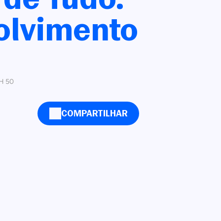
olvimento
H 50
COMPARTILHAR