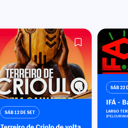
SÁB
22 
IFÁ - B
LARGO TER
SÁB
12 DE SET
(PELOURINH
Terreiro de Criolo de volta