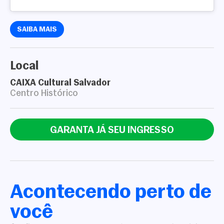
SAIBA MAIS
Local
CAIXA Cultural Salvador
Centro Histórico
Cadastrar
COMPARTILHAR
GARANTA JÁ SEU INGRESSO
Não tem uma conta? Inscreva-se agora.
https://www.salvadordabahia.com/eventos/7a-feira-do-cordel-brasileiro-oficinas-shows-e-mais/
COPIAR LINK
Continuar com
Facebook
Acontecendo perto de
você