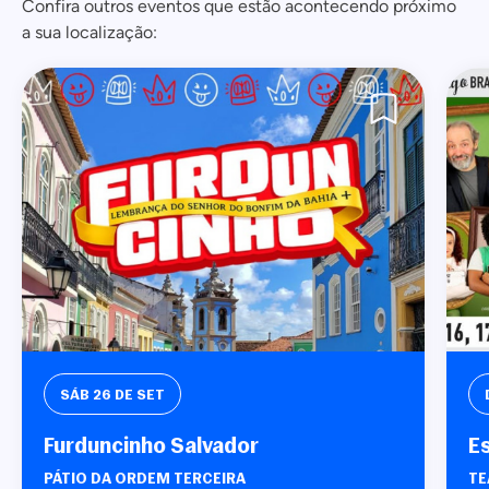
Confira outros eventos que estão acontecendo próximo
a sua localização:
SÁB
26 DE SET
Furduncinho Salvador
E
PÁTIO DA ORDEM TERCEIRA
TE