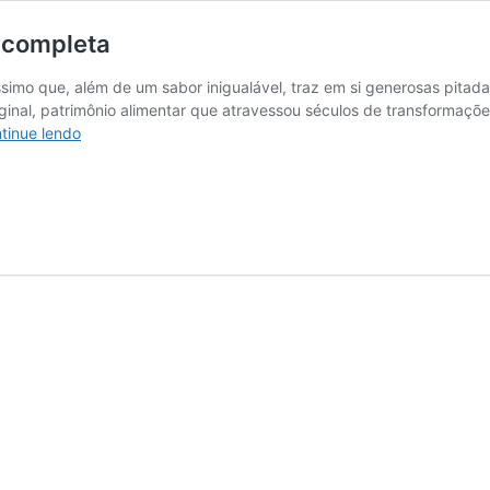
 completa
ssimo que, além de um sabor inigualável, traz em si generosas pita
iginal, patrimônio alimentar que atravessou séculos de transformaç
A
tinue lendo
geografia
da
moqueca
–
uma
imersão
completa