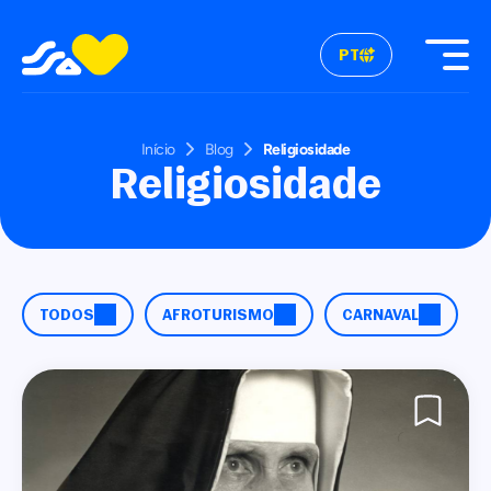
PT
Início
Blog
Religiosidade
Religiosidade
TODOS
AFROTURISMO
CARNAVAL