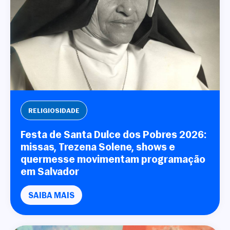
RELIGIOSIDADE
Festa de Santa Dulce dos Pobres 2026:
missas, Trezena Solene, shows e
quermesse movimentam programação
em Salvador
SAIBA MAIS