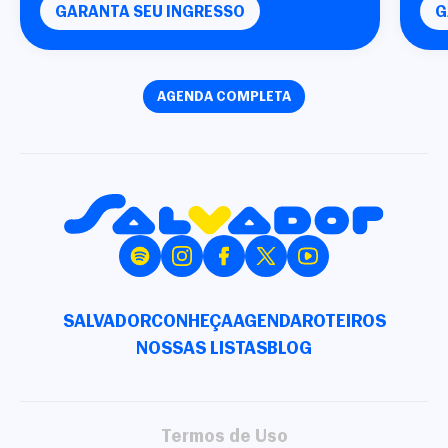
GARANTA SEU INGRESSO
G
AGENDA COMPLETA
SALVADOR
CONHEÇA
AGENDA
ROTEIROS
NOSSAS LISTAS
BLOG
Termos de Uso